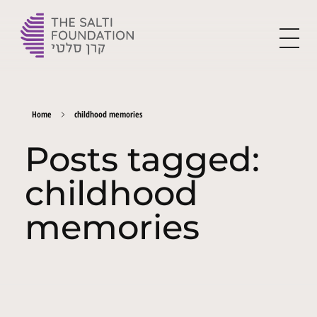
The Yehoshua Salti Foundation
For the flourishment of Ladino and creating the leaders of tomorrow
Home
childhood memories
Posts tagged:
childhood
memories