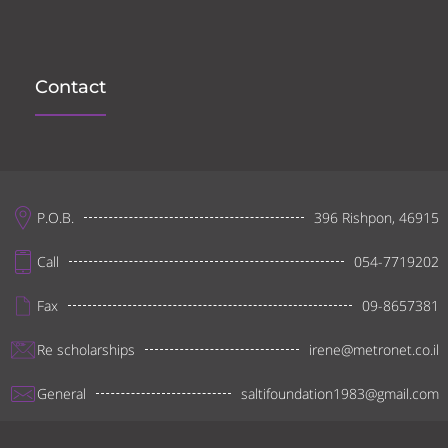
Contact
P.O.B.
396 Rishpon, 46915
Call
054-7719202
Fax
09-8657381
Re scholarships
irene@metronet.co.il
General
saltifoundation1983@gmail.com