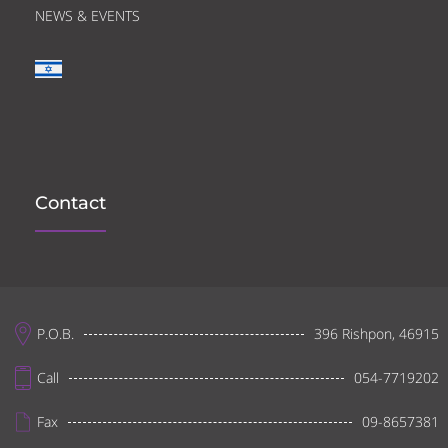
NEWS & EVENTS
Contact
P.O.B.
396 Rishpon, 46915
Call
054-7719202
Fax
09-8657381