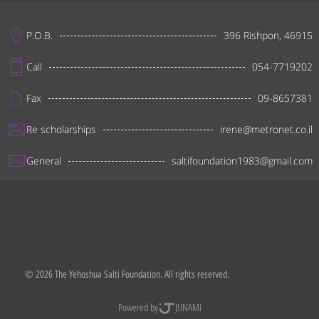
P.O.B.
396 Rishpon, 46915
Call
054-7719202
Fax
09-8657381
Re scholarships
irene@metronet.co.il
General
saltifoundation1983@gmail.com
© 2026 The Yehoshua Salti Foundation. All rights reserved.
Powered by
JUNAMI