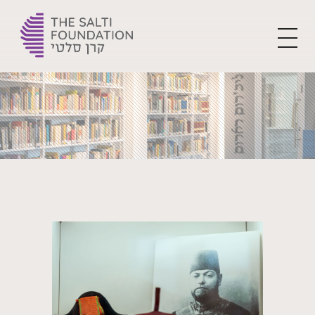
The Yehoshua Salti Foundation
For the flourishment of Ladino and creating the leaders of tomorrow
Home
Blog
Uncategorized
MI ALIYA